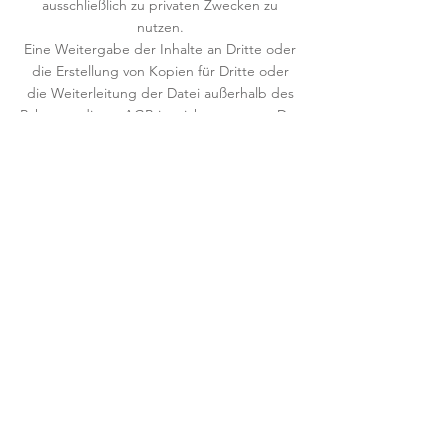
ausschließlich zu privaten Zwecken zu
nutzen.
Eine Weitergabe der Inhalte a
n Dritt
e oder
die Erstellung von Kopien für Dritte oder
die Weiterleitung der Datei außerhalb des
Rahmens dieser AGB ist nicht gestattet. Der
Verkäufer muss einer Übertragung der
vertragsgegenständlichen Lizenz an den
Dritten zustimmen.
Umsetzung der ODR-Richtlinie
Online-Streitbeilegung gemäß Art. 14 Abs.
1 ODR-VO
Die Europäische Kommission stellt eine
Plattform zur Online-Streitbeilegung (OS)
bereit, die Sie
unter
http://ec.europa.eu/consumers/odr/
fi
nden.
Suche nach Stichworten
(Stichworte verlinkt)