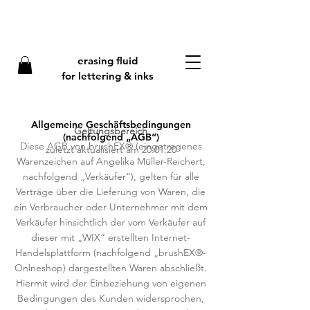
erasing fluid
f
or lettering & inks
Allgemeine Geschäftsbedingungen
Geltungsbereich
(nachfolgend „AGB“)
Diese AGB von brushEX® (eingetragenes
zuletzt aktualisiert am 20.01.20
Warenzeichen auf Angelika Müller-Reichert,
nachfolgend „Verkäufer“), gelten für alle
Verträge über die Lieferung von Waren, die
ein Verbraucher oder Unternehmer mit dem
Verkäufer hinsichtlich der vom Verkäufer auf
dieser mit „WIX“ erstellten Internet-
Handelsplattform (nachfolgend „brushEX®-
Onlneshop) dargestellten Waren abschließt.
Hiermit wird der Einbeziehung von eigenen
Bedingungen des Kunden widersprochen,