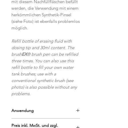
mit diesem Nachfüllfläschen befüllt
werden, die Verwendung mit einem
herkömmlichen Synthetik-Pinsel
(siehe Foto) ist ebenfalls problemlos
möglich.
Refill bottle of erasing fluid with
dosing tip and 30ml content. The
brush
EX
® brush pen can be refilled
three times. You can also use this
refill bottle to fill your own water
tank brushes; use with a
conventional synthetic brush (see
photo) is also possible without any
problems.
Anwendung
brush
EX® ist ein Löschpinsel für
Preis inkl. MwSt. und zzgl.
wasserbasierte Farben auf Papier.