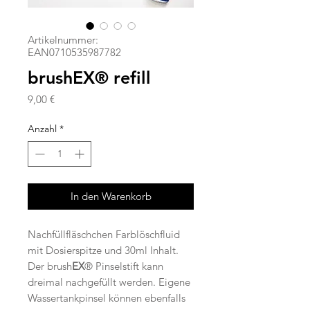
Artikelnummer:
EAN0710535987782
brushEX® refill
Preis
9,00 €
Anzahl
*
In den Warenkorb
Nachfüllfläschchen Farblöschfluid
mit Dosierspitze und 30ml Inhalt.
Der brush
EX
® Pinselstift kann
dreimal nachgefüllt werden. Eigene
Wassertankpinsel können ebenfalls