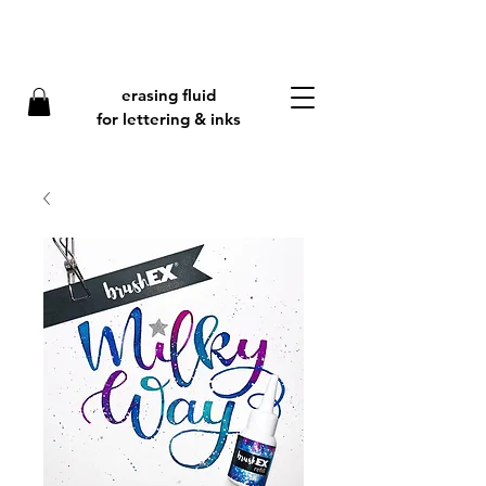
erasing fluid
f
or lettering & inks