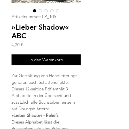
Artikelnummer: LR_105
»Lieber Shadow«
ABC
Preis
4,20 €
In den Warenkorb
Zur Gestaltung von Handletterings
gehören auch Schatteneffekte.
Dieses 12-seitige Pdf enthät 3
Alphabete in der Übersicht und
zusätzlich alle Buchstaben einzeln
auf Übungsblättern:
»Lieber Shadow - Relief«
Dieses Alphabet lässt die
Buchstaben wie eine Prägung