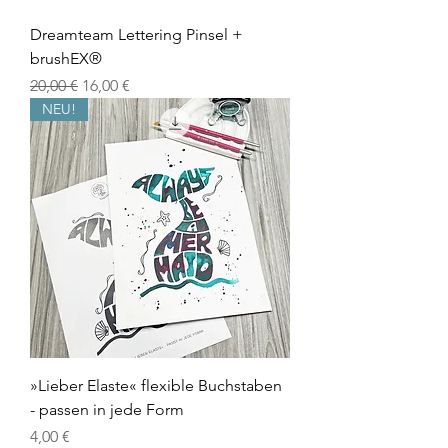
Dreamteam Lettering Pinsel +
brushEX®
Standardpreis
Sale-Preis
20,00 €
16,00 €
NEU!
»Lieber Elaste« flexible Buchstaben
- passen in jede Form
Preis
4,00 €