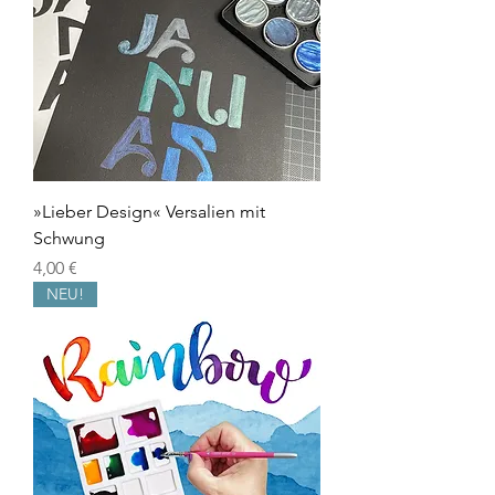
»Lieber Design« Versalien mit
Schwung
Preis
4,00 €
NEU!