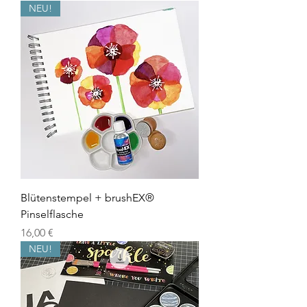
NEU!
Blütenstempel + brushEX®
Pinselflasche
Preis
16,00 €
NEU!