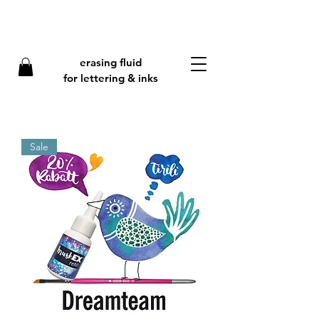
erasing fluid
f
or lettering & inks
Sale